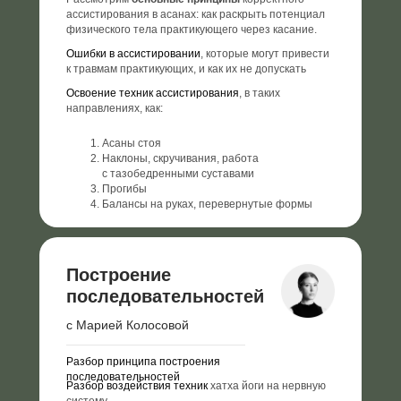
ассистирования в асанах: как раскрыть потенциал
физического тела практикующего через касание.
Ошибки в ассистировании
, которые могут привести
к травмам практикующих, и как их не допускать
Освоение техник ассистирования
, в таких
направлениях, как:
Асаны стоя
Наклоны, скручивания, работа
с тазобедренными суставами
Прогибы
Балансы на руках, перевернутые формы
Построение
последовательностей
с Марией Колосовой
Разбор принципа построения
последовательностей
Разбор воздействия техник
х
атха йоги на нервную