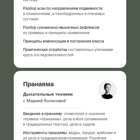
систему
Разбор асан по направлениям подвижности
:
в позвоночнике, в тазобедренных и плечевых
суставах
Разбор сухожильно-мышечных рефлексов
:
их примеры и принципы применения
Принципы компенсации в построении класса
Практическая отработка
составленных учениками
курса последовательностей
Пранаяма
Дыхательные техники
с Марией Колосовой
Введение в пранаяму
: этимология и значение
термина «пранаяма», роль в йоге (упоминания
в традиционных текстах), цели и задачи.
Инструменты пранаямы
: мудры, бандхи, кумбхаки и
их цель в традиционном понимании. Различие