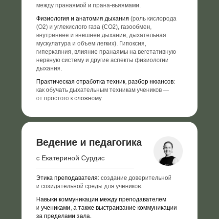
между пранаямой и прана-вьяямами.
Физиология и анатомия дыхания
(роль кислорода
(O2) и углекислого газа (СO2), газообмен,
внутреннее и внешнее дыхание, дыхательная
мускулатура и объем легких). Гипоксия,
гиперкапния, влияние пранаямы на вегетативную
нервную систему и другие аспекты физиологии
дыхания.
Практическая отработка техник, разбор нюансов
:
как обучать дыхательным техникам учеников —
от простого к сложному.
Ведение и педагогика
с Екатериной Сурдис
Этика преподавателя
: создание доверительной
и созидательной среды для учеников.
Навыки коммуникации между преподавателем
и учениками, а также выстраивание коммуникации
за пределами зала.