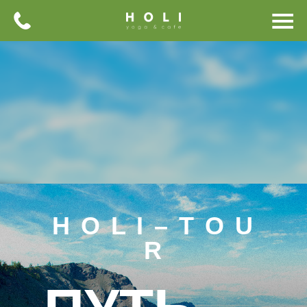
H O L I – T O U
R