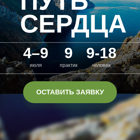
ПУТЬ
СЕРДЦА
4–9
9
9-18
июля
практик
человек
ОСТАВИТЬ ЗАЯВКУ