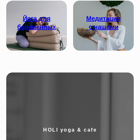
Йога для
Медитация
беременных
с чашами
HOLI yoga & cafe