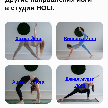
в студии HOLI:
Хатха Йога
Виньяса Йога
Дживамукти
Аштанга Йога
Йога